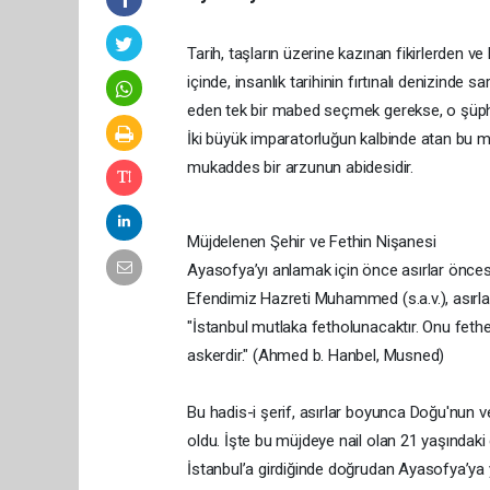
Tarih, taşların üzerine kazınan fikirlerden ve
içinde, insanlık tarihinin fırtınalı denizinde
eden tek bir mabed seçmek gerekse, o şüp
​İki büyük imparatorluğun kalbinde atan bu m
mukaddes bir arzunun abidesidir.
​Müjdelenen Şehir ve Fethin Nişanesi
​Ayasofya’yı anlamak için önce asırlar önc
Efendimiz Hazreti Muhammed (s.a.v.), asırl
​"İstanbul mutlaka fetholunacaktır. Onu fe
askerdir." (Ahmed b. Hanbel, Musned)
​Bu hadis-i şerif, asırlar boyunca Doğu'nun v
oldu. İşte bu müjdeye nail olan 21 yaşında
İstanbul’a girdiğinde doğrudan Ayasofya’ya 