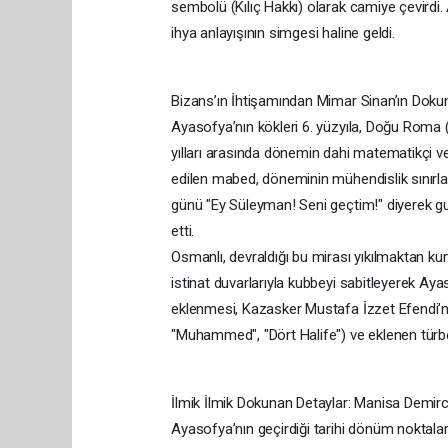
sembolü (Kılıç Hakkı) olarak camiye çevirdi. 
ihya anlayışının simgesi haline geldi.
​Bizans’ın İhtişamından Mimar Sinan’ın Dok
​Ayasofya’nın kökleri 6. yüzyıla, Doğu Roma
yılları arasında dönemin dahi matematikçi ve 
edilen mabed, döneminin mühendislik sınırlar
günü "Ey Süleyman! Seni geçtim!" diyerek gu
etti.
​Osmanlı, devraldığı bu mirası yıkılmaktan k
istinat duvarlarıyla kubbeyi sabitleyerek Ay
eklenmesi, Kazasker Mustafa İzzet Efendi’nin
"Muhammed", "Dört Halife") ve eklenen türbel
​İlmik İlmik Dokunan Detaylar: Manisa Demirci
​Ayasofya’nın geçirdiği tarihi dönüm noktal