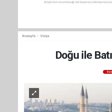
dolaylı tüm sorumluluğu tek başınıza üstleniyorsunuz
Anasayfa
Dünya
Doğu ile Bat
Dün