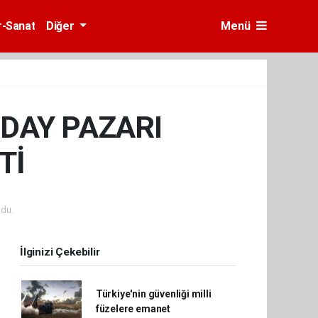
r-Sanat
Diğer
Menü
ĞDAY PAZARI
Tİ
du.
İlginizi Çekebilir
Türkiye'nin güvenliği milli
füzelere emanet