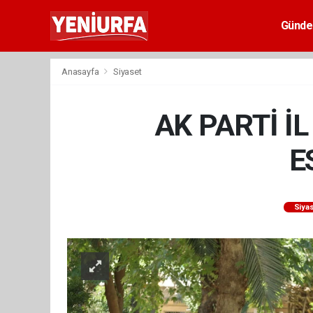
Günd
Anasayfa
Siyaset
AK PARTİ İ
E
Siya