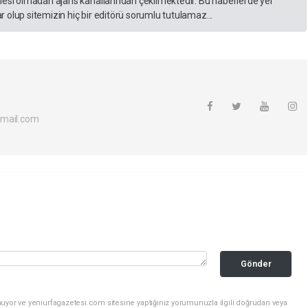
lesi olmadan ajans kanallarından çekilmektedir. Bu haberlerde yer
 olup sitemizin hiç bir editörü sorumlu tutulamaz...
tmail.com
Gönder
uyor ve yeniurfagazetesi.com sitesine yaptığınız yorumunuzla ilgili doğrudan veya