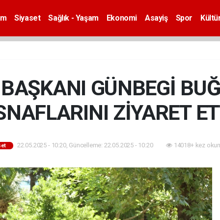
em
Siyaset
Sağlık - Yaşam
Ekonomi
Asayiş
Spor
Kültü
L BAŞKANI GÜNBEGİ BU
SNAFLARINI ZİYARET ET
22.05.2025 - 10:20, Güncelleme: 22.05.2025 - 10:20
14018+ kez okun
set