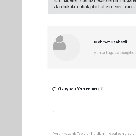
tüm haberler, sitemizin editörlerinin müdaha
alan hukuki muhataplar haberi geçen ajanslar
Mehmet Canbeyli
yeniurfagazetesi@ho
Okuyucu Yorumları
(0)
Yorum yazarak Topluluk Kuralları’nı kabul etmiş bulun