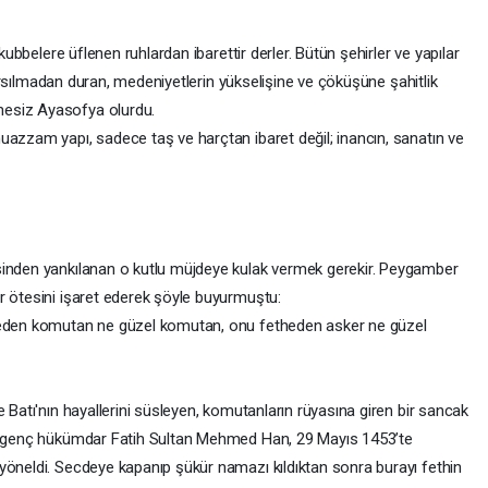
 kubbelere üflenen ruhlardan ibarettir derler. Bütün şehirler ve yapılar
 sarsılmadan duran, medeniyetlerin yükselişine ve çöküşüne şahitlik
hesiz Ayasofya olurdu.
uazzam yapı, sadece taş ve harçtan ibaret değil; inancın, sanatın ve
esinden yankılanan o kutlu müjdeye kulak vermek gerekir. Peygamber
ar ötesini işaret ederek şöyle buyurmuştu:
theden komutan ne güzel komutan, onu fetheden asker ne güzel
e Batı'nın hayallerini süsleyen, komutanların rüyasına giren bir sancak
ki genç hükümdar Fatih Sultan Mehmed Han, 29 Mayıs 1453’te
yöneldi. Secdeye kapanıp şükür namazı kıldıktan sonra burayı fethin