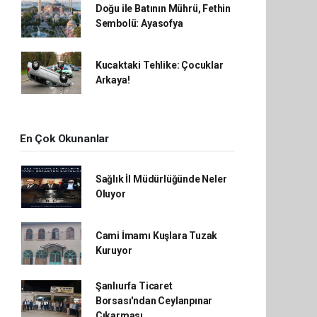
Doğu ile Batının Mührü, Fethin
Sembolü: Ayasofya
Kucaktaki Tehlike: Çocuklar
Arkaya!
En Çok Okunanlar
Sağlık İl Müdürlüğünde Neler
Oluyor
Cami İmamı Kuşlara Tuzak
Kuruyor
Şanlıurfa Ticaret
Borsası'ndan Ceylanpınar
Çıkarması