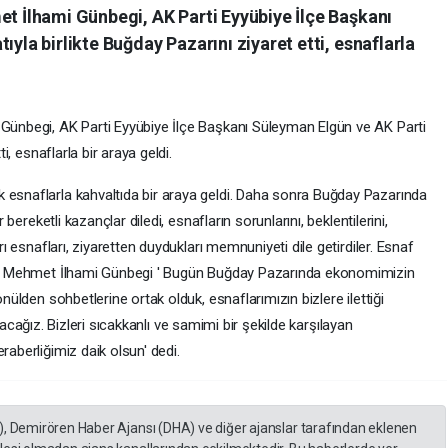
et İlhami Günbegi, AK Parti Eyyübiye İlçe Başkanı
ıyla birlikte Buğday Pazarını ziyaret etti, esnaflarla
 Günbegi, AK Parti Eyyübiye İlçe Başkanı Süleyman Elgün ve AK Parti
ti, esnaflarla bir araya geldi.
 esnaflarla kahvaltıda bir araya geldi. Daha sonra Buğday Pazarında
r bereketli kazançlar diledi, esnafların sorunlarını, beklentilerini,
arı esnafları, ziyaretten duydukları memnuniyeti dile getirdiler. Esnaf
kanı Mehmet İlhami Günbegi ' Bugün Buğday Pazarında ekonomimizin
önülden sohbetlerine ortak olduk, esnaflarımızın bizlere ilettiği
i olacağız. Bizleri sıcakkanlı ve samimi bir şekilde karşılayan
raberliğimiz daik olsun' dedi.
), Demirören Haber Ajansı (DHA) ve diğer ajanslar tarafından eklenen