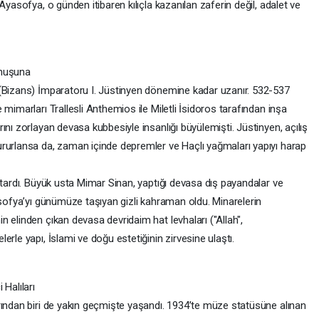
Ayasofya, o günden itibaren kılıçla kazanılan zaferin değil, adalet ve
unuşuna
 (Bizans) İmparatoru I. Jüstinyen dönemine kadar uzanır. 532-537
mimarları Trallesli Anthemios ile Miletli İsidoros tarafından inşa
ını zorlayan devasa kubbesiyle insanlığı büyülemişti. Jüstinyen, açılış
rurlansa da, zaman içinde depremler ve Haçlı yağmaları yapıyı harap
urtardı. Büyük usta Mimar Sinan, yaptığı devasa dış payandalar ve
asofya’yı günümüze taşıyan gizli kahraman oldu. Minarelerin
 elinden çıkan devasa devridaim hat levhaları ("Allah",
erle yapı, İslami ve doğu estetiğinin zirvesine ulaştı.
 Halıları
arından biri de yakın geçmişte yaşandı. 1934’te müze statüsüne alınan