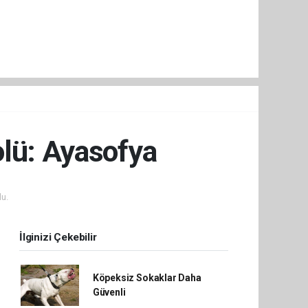
olü: Ayasofya
u.
İlginizi Çekebilir
Köpeksiz Sokaklar Daha
Güvenli