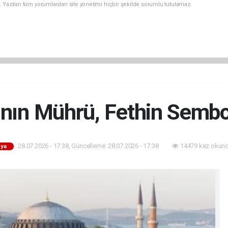
. Yazılan tüm yorumlardan site yönetimi hiçbir şekilde sorumlu tutulamaz.
ının Mührü, Fethin Semb
28.07.2026 - 17:38, Güncelleme: 28.07.2026 - 17:38
14479 kez okund
ya