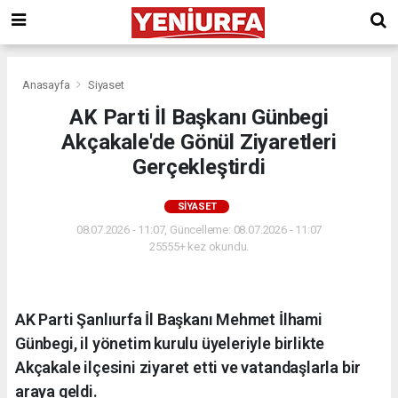
Anasayfa
Siyaset
AK Parti İl Başkanı Günbegi
Akçakale'de Gönül Ziyaretleri
Gerçekleştirdi
SIYASET
08.07.2026 - 11:07, Güncelleme: 08.07.2026 - 11:07
25555+ kez okundu.
AK Parti Şanlıurfa İl Başkanı Mehmet İlhami
Günbegi, il yönetim kurulu üyeleriyle birlikte
Akçakale ilçesini ziyaret etti ve vatandaşlarla bir
araya geldi.