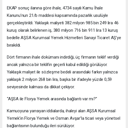
EKAP sonuç ilanına göre ihale, 4734 sayılı Kamu İhale
Kanunu’nun 21/b maddesi kapsamında pazarlık usulüyle
gerçekleştirildi. Yaklaşık maliyeti 382 milyon 985 bin 249 lira 46
kuruş olarak belirlenen iş, 380 milyon 716 bin 911 lira 13 kuruş
bedelle AŞSA Kurumsal Yemek Hizmetleri Sanayi Ticaret AŞ’ye
bırakıldı.
Dört firmanın ihale dokümanı indirdiği, üç firmanın teklif verdiği
ancak yalnızca bir teklifin geçerli kabul edildiği görülüyor.
Yaklaşık maliyet ile sözleşme bedeli arasındaki farkın yalnızca
yaklaşık 2 milyon 268 bin lira, başka bir ifadeyle yüzde 0,59
seviyesinde kalması da dikkat çekiyor.
“AŞSA ile Florya Yemek arasında bağlantı var mı?”
Kamuoyuna yansıyan iddialarda, ihaleyi alan AŞSA Kurumsal
Yemek’in Florya Yemek ve Osman Avşar’la ticari veya yönetsel
bağlantısının bulunduğu ileri sürülüyor.