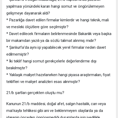
yapılması yönündeki kararı hangi somut ve öngörülemeyen
gelişmeye dayanarak aldı?
* Pazarlığa davet edilen firmalar kimlerdir ve hangi teknik, mali
ve mesleki ölçütlere göre seçilmiştir?
* Davet edilecek firmaların belirlenmesinde Bakanlık veya başka
bir makamdan yazılı ya da sözlü talimat alınmış mıdır?
* Şanlıurfa’da aynı işi yapabilecek yerel firmalar neden davet
edilmemiştir?
* İki teklif hangi somut gerekçelerle değerlendirme dışı
bırakılmıştır?
* Yaklaşık maliyet hazırlanırken hangi piyasa araştırmaları, fiyat
teklifleri ve maliyet analizleri esas alınmıştır?
21/b şartları gerçekten oluştu mu?
Kanunun 21/b maddesi; doğal afet, salgın hastalık, can veya
mal kaybı tehlikesi gibi ani ve beklenmeyen olaylarda ya da
idarenin önceden öngöremediği durumlarda işin ivedilikle