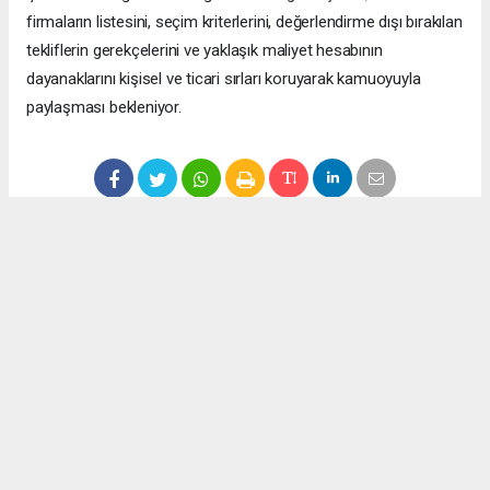
firmaların listesini, seçim kriterlerini, değerlendirme dışı bırakılan
tekliflerin gerekçelerini ve yaklaşık maliyet hesabının
dayanaklarını kişisel ve ticari sırları koruyarak kamuoyuyla
paylaşması bekleniyor.
Anadolu Ajansı (AA), İhlas Haber Ajansı (İHA), Demirören
Haber Ajansı (DHA) ve diğer ajanslar tarafından eklenen tüm
haberler, sitemizin editörlerinin müdahalesi olmadan ajans
kanallarından çekilmektedir. Bu haberlerde yer alan hukuki
muhataplar haberi geçen ajanslar olup sitemizin hiç bir
editörü sorumlu tutulamaz...