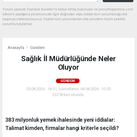
Yorum yazarak Topluluk Kuralları’nı kabul etmiş bulunuyor ve yeniurfagazetesi.com
sitesine yaptığınız yorumunuzla ilgili doğrudan veya dolaylı tüm sorumluluğu tek
başınıza üstleniyorsunuz. Yazılan tüm yorumlardan site yönetimi hiçbir şekilde
sorumlu tutulamaz.
Anasayfa
Gündem
Sağlık İl Müdürlüğünde Neler
Oluyor
GÜNDEM
03.08.2026 - 18:51, Güncelleme: 04.08.2026 - 10:55
23218 kez okundu.
383 milyonluk yemek ihalesinde yeni iddialar:
Talimat kimden, firmalar hangi kriterle seçildi?