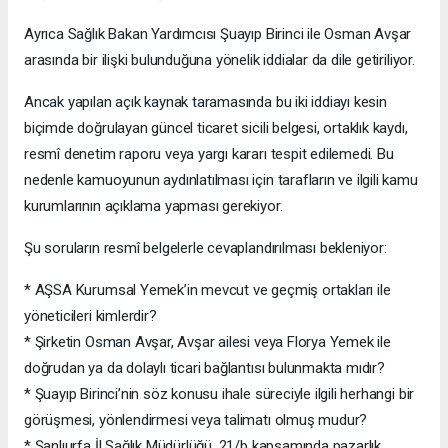
Ayrıca Sağlık Bakan Yardımcısı Şuayıp Birinci ile Osman Avşar
arasında bir ilişki bulunduğuna yönelik iddialar da dile getiriliyor.
Ancak yapılan açık kaynak taramasında bu iki iddiayı kesin
biçimde doğrulayan güncel ticaret sicili belgesi, ortaklık kaydı,
resmî denetim raporu veya yargı kararı tespit edilemedi. Bu
nedenle kamuoyunun aydınlatılması için tarafların ve ilgili kamu
kurumlarının açıklama yapması gerekiyor.
Şu soruların resmî belgelerle cevaplandırılması bekleniyor:
* AŞSA Kurumsal Yemek’in mevcut ve geçmiş ortakları ile
yöneticileri kimlerdir?
* Şirketin Osman Avşar, Avşar ailesi veya Florya Yemek ile
doğrudan ya da dolaylı ticari bağlantısı bulunmakta mıdır?
* Şuayıp Birinci’nin söz konusu ihale süreciyle ilgili herhangi bir
görüşmesi, yönlendirmesi veya talimatı olmuş mudur?
* Şanlıurfa İl Sağlık Müdürlüğü, 21/b kapsamında pazarlık