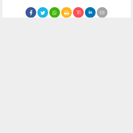
Anadolu Ajansı (AA), İhlas Haber Ajansı (İHA), Demirören
Haber Ajansı (DHA) ve diğer ajanslar tarafından eklenen tüm
haberler, sitemizin editörlerinin müdahalesi olmadan ajans
kanallarından çekilmektedir. Bu haberlerde yer alan hukuki
muhataplar haberi geçen ajanslar olup sitemizin hiç bir
editörü sorumlu tutulamaz...
Okuyucu Yorumları
(0)
Gönder