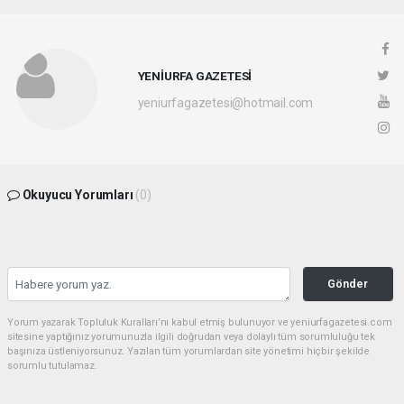
YENİURFA GAZETESİ
yeniurfagazetesi@hotmail.com
Okuyucu Yorumları
(0)
Gönder
Yorum yazarak Topluluk Kuralları’nı kabul etmiş bulunuyor ve yeniurfagazetesi.com
sitesine yaptığınız yorumunuzla ilgili doğrudan veya dolaylı tüm sorumluluğu tek
başınıza üstleniyorsunuz. Yazılan tüm yorumlardan site yönetimi hiçbir şekilde
sorumlu tutulamaz.