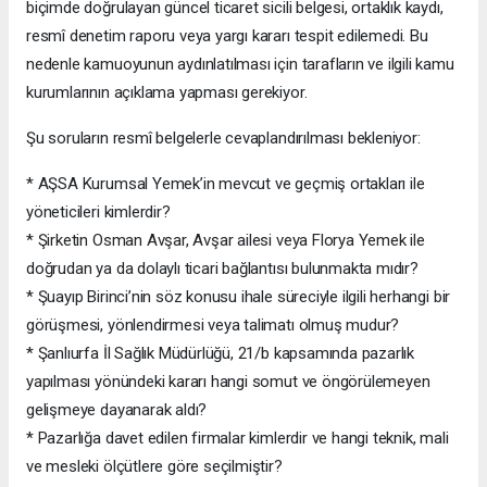
biçimde doğrulayan güncel ticaret sicili belgesi, ortaklık kaydı,
resmî denetim raporu veya yargı kararı tespit edilemedi. Bu
nedenle kamuoyunun aydınlatılması için tarafların ve ilgili kamu
kurumlarının açıklama yapması gerekiyor.
Şu soruların resmî belgelerle cevaplandırılması bekleniyor:
* AŞSA Kurumsal Yemek’in mevcut ve geçmiş ortakları ile
yöneticileri kimlerdir?
* Şirketin Osman Avşar, Avşar ailesi veya Florya Yemek ile
doğrudan ya da dolaylı ticari bağlantısı bulunmakta mıdır?
* Şuayıp Birinci’nin söz konusu ihale süreciyle ilgili herhangi bir
görüşmesi, yönlendirmesi veya talimatı olmuş mudur?
* Şanlıurfa İl Sağlık Müdürlüğü, 21/b kapsamında pazarlık
yapılması yönündeki kararı hangi somut ve öngörülemeyen
gelişmeye dayanarak aldı?
* Pazarlığa davet edilen firmalar kimlerdir ve hangi teknik, mali
ve mesleki ölçütlere göre seçilmiştir?