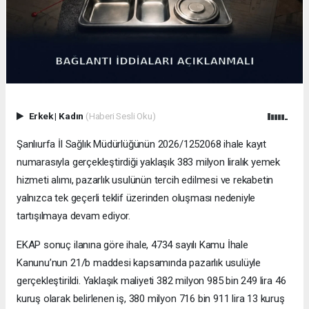
Erkek
|
Kadın
(Haberi Sesli Oku)
Şanlıurfa İl Sağlık Müdürlüğünün 2026/1252068 ihale kayıt
numarasıyla gerçekleştirdiği yaklaşık 383 milyon liralık yemek
hizmeti alımı, pazarlık usulünün tercih edilmesi ve rekabetin
yalnızca tek geçerli teklif üzerinden oluşması nedeniyle
tartışılmaya devam ediyor.
EKAP sonuç ilanına göre ihale, 4734 sayılı Kamu İhale
Kanunu’nun 21/b maddesi kapsamında pazarlık usulüyle
gerçekleştirildi. Yaklaşık maliyeti 382 milyon 985 bin 249 lira 46
kuruş olarak belirlenen iş, 380 milyon 716 bin 911 lira 13 kuruş