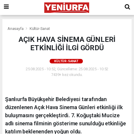
Anasayfa
Kültür-Sanat
AÇIK HAVA SİNEMA GÜNLERİ
ETKİNLİĞİ İLGİ GÖRDÜ
KÜLTÜR-SANAT
25.08.2025 - 10:52, Güncelleme: 25.08.2025 - 10:52
7439+ kez okundu.
Şanlıurfa Büyükşehir Belediyesi tarafından
düzenlenen Açık Hava Sinema Günleri etkinliği ilk
buluşmasını gerçekleştirdi. 7. Koğuştaki Mucize
adlı sinema filminin gösterime sunulduğu etkinliğe
katılım beklenenden yoğun oldu.