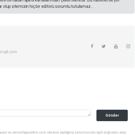
 olup sitemizin hiç bir editörü sorumlu tutulamaz...
tmail.com
Gönder
uyor ve yeniurfagazetesi.com sitesine yaptığınız yorumunuzla ilgili doğrudan veya