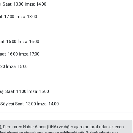
 Saat: 13.00 İmza: 14:00
t: 17.00 İmza: 18.00
at: 15.00 İmza: 16:00
aat: 16.00 İmza:17:00
:30 İmza: 15:00
n
şi Saat: 14:00 İmza: 15:00
öyleşi Saat: 13.00 İmza: 14.00
), Demirören Haber Ajansı (DHA) ve diğer ajanslar tarafından eklenen
lesi olmadan ajans kanallarından çekilmektedir. Bu haberlerde yer