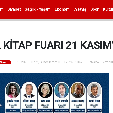
em
Siyaset
Sağlık - Yaşam
Ekonomi
Asayiş
Spor
Kültü
 KİTAP FUARI 21 KASI
18.11.2025 - 10:52, Güncelleme: 18.11.2025 - 10:52
4243+ kez ok
-Sanat