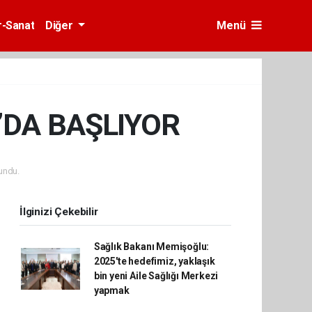
r-Sanat
Diğer
Menü
M’DA BAŞLIYOR
undu.
İlginizi Çekebilir
Sağlık Bakanı Memişoğlu:
2025'te hedefimiz, yaklaşık
bin yeni Aile Sağlığı Merkezi
yapmak