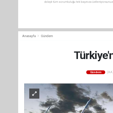
dolaylı tüm sorumluluğu tek başınıza üstleniyorsunuz
Anasayfa
Gündem
Türkiye'
(AA)
Gündem