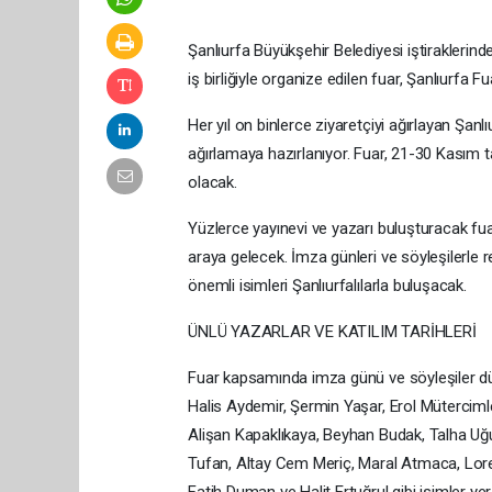
Şanlıurfa Büyükşehir Belediyesi iştiraklerind
iş birliğiyle organize edilen fuar, Şanlıurfa 
Her yıl on binlerce ziyaretçiyi ağırlayan Şanl
ağırlamaya hazırlanıyor. Fuar, 21-30 Kasım ta
olacak.
Yüzlerce yayınevi ve yazarı buluşturacak fuard
araya gelecek. İmza günleri ve söyleşilerle r
önemli isimleri Şanlıurfalılarla buluşacak.
ÜNLÜ YAZARLAR VE KATILIM TARİHLERİ
Fuar kapsamında imza günü ve söyleşiler düz
Halis Aydemir, Şermin Yaşar, Erol Mütercimle
Alişan Kapaklıkaya, Beyhan Budak, Talha Uğurl
Tufan, Altay Cem Meriç, Maral Atmaca, Lore
Fatih Duman ve Halit Ertuğrul gibi isimler yer 