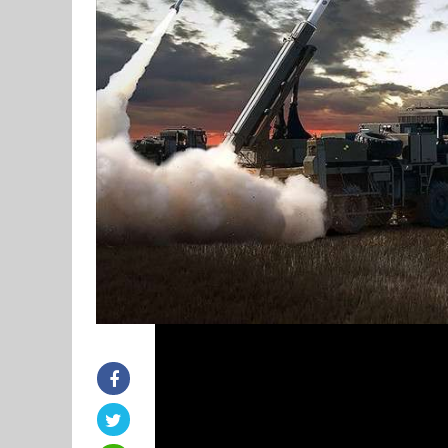
Roket ve füze üretimi konusunda 
savunma sistemlerinden deniz sist