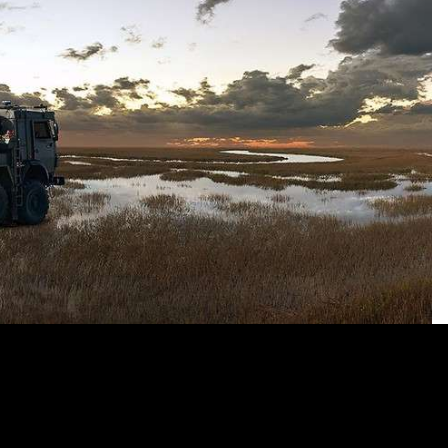
uluslararası bir oyuncu haline gelen ROKETSAN, hava
emlerine kadar geniş ürün yelpazesiyle öne çıkıyor.