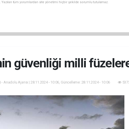
. Yazılan tüm yorumlardan site yönetimi hiçbir şekilde sorumlu tutulamaz.
nin güvenliği milli füzele
 - Anadolu Ajansı | 28.11.2024 - 10:06, Güncelleme: 28.11.2024 - 10:06
5373