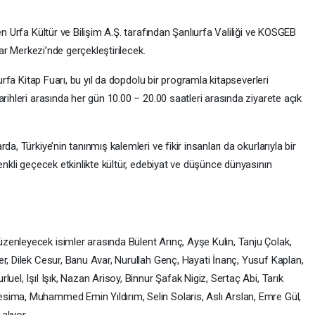
en Urfa Kültür ve Bilişim A.Ş. tarafından Şanlıurfa Valiliği ve KOSGEB
Fuar Merkezi’nde gerçekleştirilecek.
ıurfa Kitap Fuarı, bu yıl da dopdolu bir programla kitapseverleri
rihleri arasında her gün 10.00 – 20.00 saatleri arasında ziyarete açık
a, Türkiye’nin tanınmış kalemleri ve fikir insanları da okurlarıyla bir
enkli geçecek etkinlikte kültür, edebiyat ve düşünce dünyasının
enleyecek isimler arasında Bülent Arınç, Ayşe Kulin, Tanju Çolak,
r, Dilek Cesur, Banu Avar, Nurullah Genç, Hayati İnanç, Yusuf Kaplan,
uel, Işıl Işık, Nazan Arisoy, Binnur Şafak Nigiz, Sertaç Abi, Tarık
sima, Muhammed Emin Yıldırım, Selin Solaris, Aslı Arslan, Emre Gül,
alıyor.