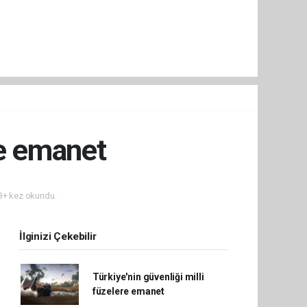
re emanet
+ kez okundu.
İlginizi Çekebilir
Türkiye'nin güvenliği milli
füzelere emanet