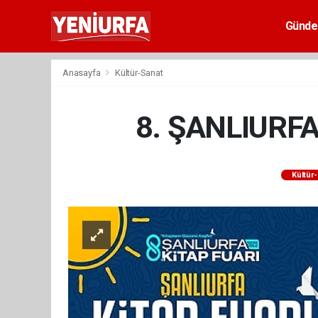
Günd
Anasayfa
Kültür-Sanat
8. ŞANLIURFA
Kültür