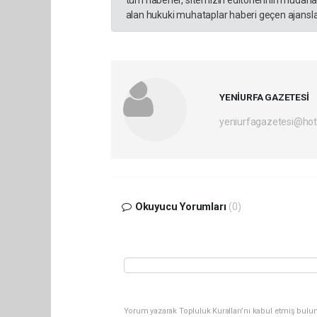
alan hukuki muhataplar haberi geçen ajanslar
YENİURFA GAZETESİ
yeniurfagazetesi@ho
Okuyucu Yorumları
(0)
Yorum yazarak Topluluk Kuralları’nı kabul etmiş bulun