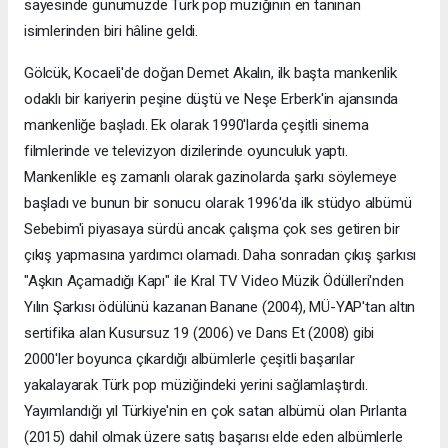
sayesinde günümüzde Türk pop müziğinin en tanınan
isimlerinden biri hâline geldi.
Gölcük, Kocaeli'de doğan Demet Akalın, ilk başta mankenlik
odaklı bir kariyerin peşine düştü ve Neşe Erberk'in ajansında
mankenliğe başladı. Ek olarak 1990'larda çeşitli sinema
filmlerinde ve televizyon dizilerinde oyunculuk yaptı.
Mankenlikle eş zamanlı olarak gazinolarda şarkı söylemeye
başladı ve bunun bir sonucu olarak 1996'da ilk stüdyo albümü
Sebebim'i piyasaya sürdü ancak çalışma çok ses getiren bir
çıkış yapmasına yardımcı olamadı. Daha sonradan çıkış şarkısı
"Aşkın Açamadığı Kapı" ile Kral TV Video Müzik Ödülleri'nden
Yılın Şarkısı ödülünü kazanan Banane (2004), MÜ-YAP'tan altın
sertifika alan Kusursuz 19 (2006) ve Dans Et (2008) gibi
2000'ler boyunca çıkardığı albümlerle çeşitli başarılar
yakalayarak Türk pop müziğindeki yerini sağlamlaştırdı.
Yayımlandığı yıl Türkiye'nin en çok satan albümü olan Pırlanta
(2015) dahil olmak üzere satış başarısı elde eden albümlerle