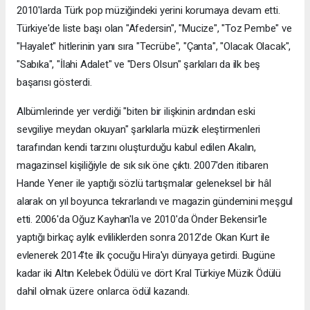
2010'larda Türk pop müziğindeki yerini korumaya devam etti.
Türkiye'de liste başı olan "Afedersin", "Mucize", "Toz Pembe" ve
"Hayalet" hitlerinin yanı sıra "Tecrübe", "Çanta", "Olacak Olacak",
"Sabıka", "İlahi Adalet" ve "Ders Olsun" şarkıları da ilk beş
başarısı gösterdi.
Albümlerinde yer verdiği "biten bir ilişkinin ardından eski
sevgiliye meydan okuyan" şarkılarla müzik eleştirmenleri
tarafından kendi tarzını oluşturduğu kabul edilen Akalın,
magazinsel kişiliğiyle de sık sık öne çıktı. 2007'den itibaren
Hande Yener ile yaptığı sözlü tartışmalar geleneksel bir hâl
alarak on yıl boyunca tekrarlandı ve magazin gündemini meşgul
etti. 2006'da Oğuz Kayhan'la ve 2010'da Önder Bekensir'le
yaptığı birkaç aylık evliliklerden sonra 2012'de Okan Kurt ile
evlenerek 2014'te ilk çocuğu Hira'yı dünyaya getirdi. Bugüne
kadar iki Altın Kelebek Ödülü ve dört Kral Türkiye Müzik Ödülü
dahil olmak üzere onlarca ödül kazandı.